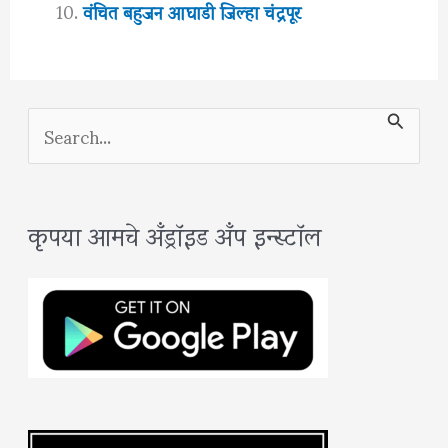
वंचित बहुजन आघाडी जिल्हा चंद्रपूर
S
e
a
कृपया आमचे अँड्रॉइड अँप इन्स्टॉल
r
c
h
f
o
r