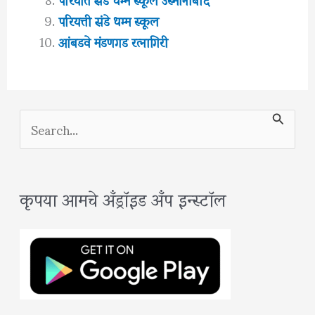
परियत्ती संडे धम्म स्कूल
आंबडवे मंडणगड रत्नागिरी
S
e
a
कृपया आमचे अँड्रॉइड अँप इन्स्टॉल
r
c
h
f
o