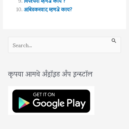
विपश्यना म्हणजे काय ?
आंबेडकरवाद म्हणजे काय?
S
e
a
कृपया आमचे अँड्रॉइड अँप इन्स्टॉल
r
c
h
f
o
r