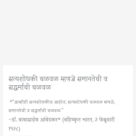
सत्यशोधकी चळवळ म्हणजे समानतेची व
सद्धर्माची चळवळ
*”आम्हीही सत्यशोधकीच आहोत; सत्यशोधकी चळवळ म्हणजे,
समानतेची व सद्धर्माची चळवळ.”
~डॉ. बाबासाहेब आंबेडकर* (बहिष्कृत भारत, ३ फेब्रुवारी
१९२८)