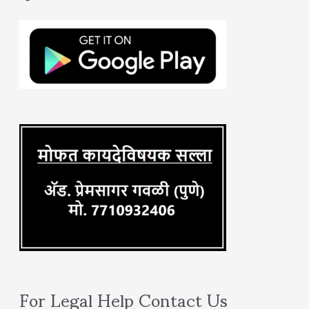
c
h
f
o
r
:
For Legal Help Contact Us