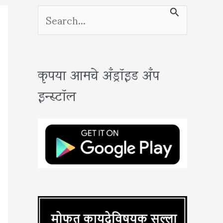
S
e
a
कृपया आमचे अँड्रॉइड अँप
r
इन्स्टॉल
c
h
f
o
r
: