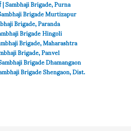
पुर्णा | Sambhaji Brigade, Purna
पूर | Sambhaji Brigade Murtizapur
 Sambhaji Brigade, Paranda
 | Sambhaji Brigade Hingoli
्र | Sambhaji Brigade, Maharashtra
 Sambhaji Brigade, Panvel
ाव | Sambhaji Brigade Dhamangaon
व | Sambhaji Brigade Shengaon, Dist.