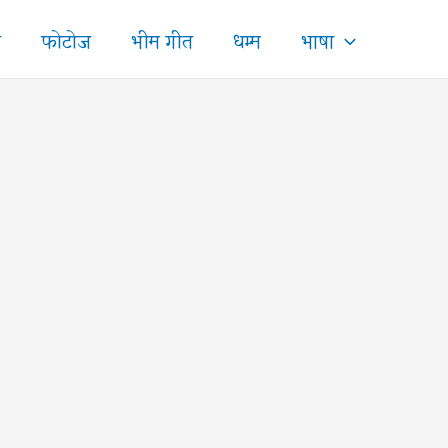
ज
फोटोज
भीम गीत
धम्म
भाषा