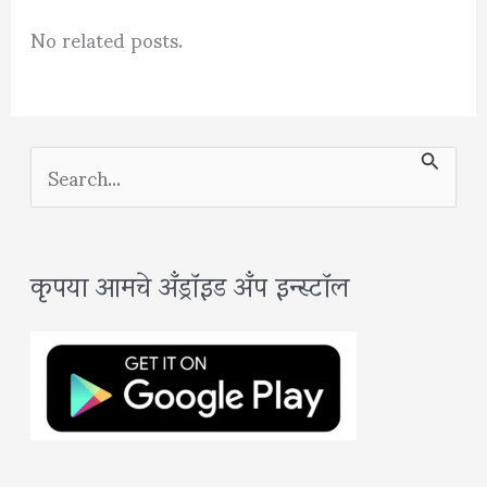
No related posts.
S
e
a
कृपया आमचे अँड्रॉइड अँप इन्स्टॉल
r
c
h
f
o
r