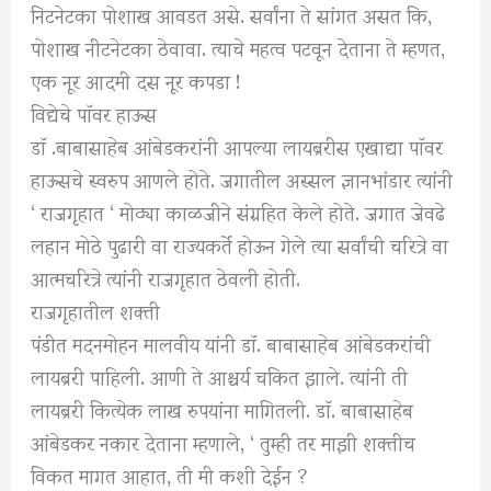
निटनेटका पोशाख आवडत असे. सर्वांना ते सांगत असत कि,
पोशाख नीटनेटका ठेवावा. त्याचे महत्व पटवून देताना ते म्हणत,
एक नूर आदमी दस नूर कपडा !
विद्येचे पाॅवर हाऊस
डाॅ .बाबासाहेब आंबेडकरांनी आपल्या लायब्ररीस एखाद्या पाॅवर
हाऊसचे स्वरुप आणले होते. जगातील अस्सल ज्ञानभांडार त्यांनी
‘ राजगृहात ‘ मोठ्या काळजीने संग्रहित केले होते. जगात जेवढे
लहान मोठे पुढारी वा राज्यकर्ते होऊन गेले त्या सर्वांची चरित्रे वा
आत्मचरित्रे त्यांनी राजगृहात ठेवली होती.
राजगृहातील शक्ती
पंडीत मदनमोहन मालवीय यांनी डाॅ. बाबासाहेब आंबेडकरांची
लायब्ररी पाहिली. आणी ते आश्चर्य चकित झाले. त्यांनी ती
लायब्ररी कित्येक लाख रुपयांना मागितली. डाॅ. बाबासाहेब
आंबेडकर नकार देताना म्हणाले, ‘ तुम्ही तर माझी शक्तीच
विकत मागत आहात, ती मी कशी देईन ?