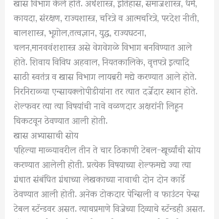
खास विभाग केले होते. अर्थशास्त्र, इतिहास, समाजशास्त्र, धर्म,
कायदा, संरक्षण, राज्यशास्त्र, चरित्रे व आत्मचरित्रे, परदेश नीती,
बालशास्त्र, भूगोल,तत्वज्ञान, युद्ध, राज्यघटना,
चलन,मानववंशशास्त्र असे वेगवेगळे विभाग बनविण्यात आले
होते. शिवाय विविध अहवाल, नियतकालिके, वृत्तपत्रे इत्यादि
साठी स्वतंत्र व खास विभाग लायब्ररी मद्ये करण्यात आले होते.
निरनिराळ्या एन्सायक्लोपीडीयांना तर त्यात दर्जेदार स्थान होते.
शेल्फवर त्या त्या विषयांची नावे वळणदार अक्षरांनी लिहून
चिकटवून ठेवण्यात आली होती.
खास अभ्यासाची सोय
पहिल्या माळ्यावरील तीन ते चार ठिकाणी टेबल-खूर्च्यांची सोय
करण्यात आलेली होती. प्रत्येक विषयाच्या शेल्फमद्ये ज्या त्या
ग्रंथात संबंधित ग्रंथाच्या लेखकाच्या नावाची दोन दोन कार्डे
ठेवण्यात आली होती. अनेक टोकदार पेन्सिली व फाउंटन पेन्स
टेबल स्टॅन्डवर असत. त्याचप्रमाणे विजेच्या दिव्याचे स्टॅन्डही असत.