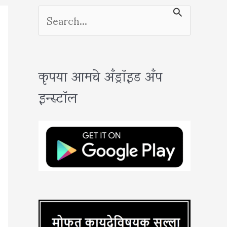
S
e
a
कृपया आमचे अँड्रॉइड अँप
r
इन्स्टॉल
c
h
f
o
r
: