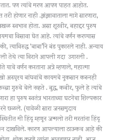
म्हणतात. पण त्यांचे मरण आपण पाहत आहोत.
 तरी होणार नाही .झंझावाताला मागे सारणारा,
अवखळ स्वभाव होता. असा शूरवीर, बहाद्दर पुरुष
 कायमचा विसावा घेत आहे. त्यांचे वर्णन करण्यास
, त्याविरुद्ध ‘बाबा’नि बंड पुकारले नाही. अन्याय
सली तेथे त्या विराने आपली गदा उगारली .
े याचे वर्णन करताना अत्रे म्हणाले, महात्मा
ो अस्पृश्य बांधवांचे कायमचे नुकसान करूनही
चा गुरुचे चेले नव्हते . बुद्ध, कबीर, फुले हे त्यांचे
णारा हा पुरुष स्वतंत्र भारताच्या घटनेचा शिल्पकार
रने छळले. (यावेळी सारा जनसमुदाय
ितीत मी हिंदू म्हणून जन्मलो तरी मरतांना हिंदू
रे करून दाखविले. कारण आपल्याला ठाऊकच आहे की
ला होता. शोक करणे त्यांना आवडणार नाही .आज