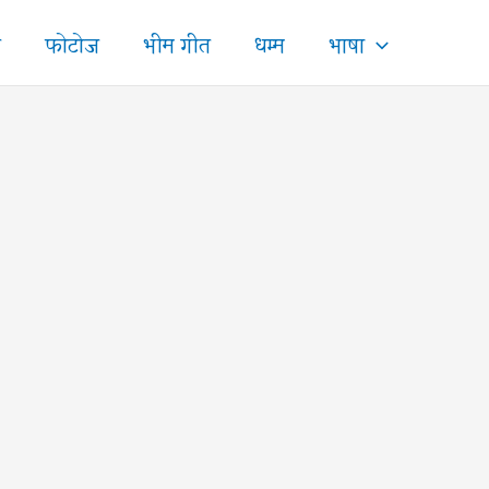
ज
फोटोज
भीम गीत
धम्म
भाषा