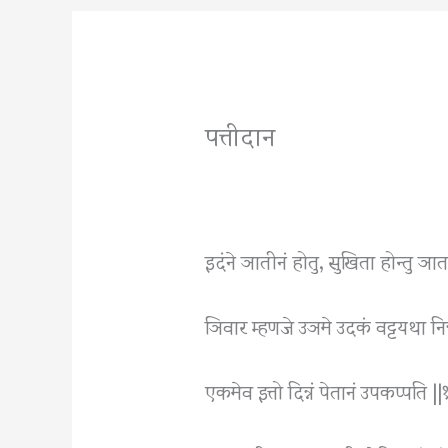
पत्तीदान
इदंने ञातीनं होतु, सुखिता होन्तु ञा
ञिवार म्हणजे उञमे उदकं वट्टयथा निन्
एकमेव इत्तो दिन्नं पेतानं उपकप्पति ||१