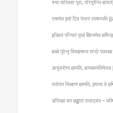
यथा वारिवहा पूरा, परिपुरेन्ति सांगतं
एकमेव इत्तो दिन्न पेतानं उपकप्पति ||
इच्छितं पत्थितं तुय्हं खिप्पमेव समिज्
सब्बे पुरेन्तु चित्तसंकप्प छन्दो पन्नरस्
आयुरारोग्य सम्पति, सग्गसम्पतिमेवच 
तंतोतंत निब्बाण सम्मति, इमाना ते सम
अनिच्चा वत सङ्खारा उप्पादवय – धम्