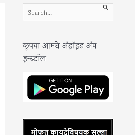
S
e
a
कृपया आमचे अँड्रॉइड अँप
r
इन्स्टॉल
c
h
f
o
r
: