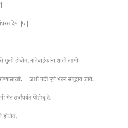
ो|
ंघस्स देमं ||५||
 ते सुखी होवोत, नातेवाईकांना शांती लाभो.
ये पाण्यासारखे. जशी नदी पूर्ण भरून समुद्रात जाते,
भेट सर्वांपर्यंत पोहोचू दे.
्ण होवोत,