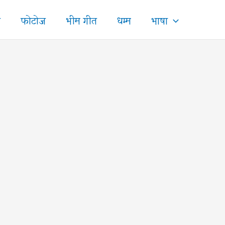
ज
फोटोज
भीम गीत
धम्म
भाषा