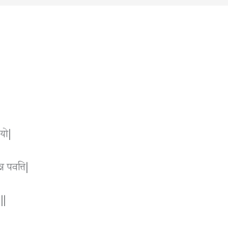
तयो|
न पवत्ति|
||