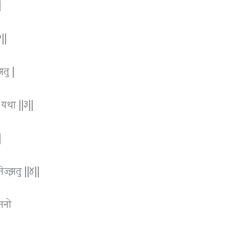
|
२||
झतु |
स यथा ||३||
|
िज्झतु ||४||
मिनो