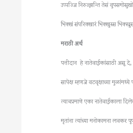
उप्पज्जि निरुज्झन्ति तेसं वुपसमोसुख
भिक्खं संपरिक्खारं भिक्खुस्स भिक्ख्रुस
मराठी अर्थ
पत्तीदान हे नातेवाईकांसाठी असू दे,
सापेक्ष म्हणजे वटवृक्षाच्या मुळांमध्
त्याचप्रमाणे एका नातेवाईकाला दिलेली 
मृतांना त्यांच्या मनोकामना लवकर पूर