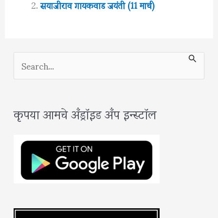
सयाजीराव गायकवाड जयंती (11 मार्च)
S
e
a
कृपया आमचे अँड्रॉइड अँप इन्स्टॉल
r
c
h
f
o
r
: