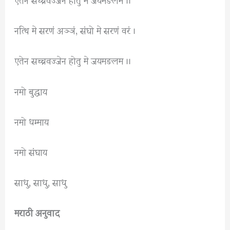
नत्थि मे सरणं अञ्ञं, संघो मे सरणं वरं ।
एतेन सच्चवज्जेन होतु मे जयमङलम ।।
नमो बुद्धाय
नमो धम्माय
नमो संघाय
साधु, साधु, साधु
मराठी अनुवाद