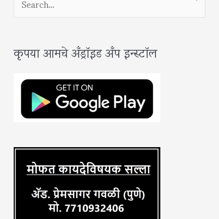
e
a
कृपया आमचे अँड्रॉइड अँप इन्स्टॉल
r
c
h
f
o
r
: