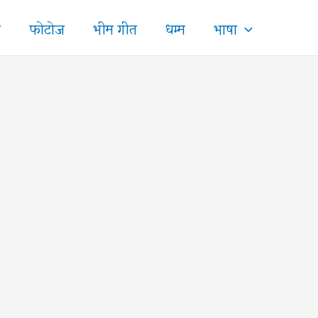
ज
फोटोज
भीम गीत
धम्म
भाषा