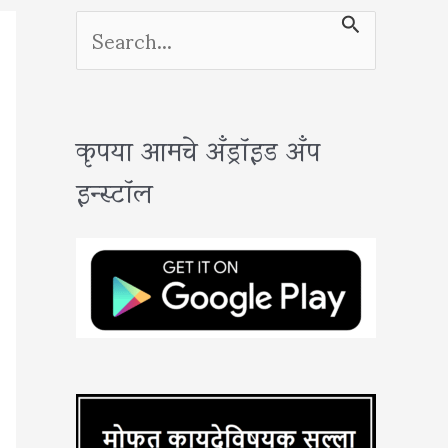
S
e
a
कृपया आमचे अँड्रॉइड अँप
r
इन्स्टॉल
c
h
f
o
r
: