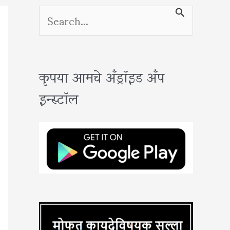
S
e
a
कृपया आमचे अँड्रॉइड अँप
r
इन्स्टॉल
c
h
f
o
r
: