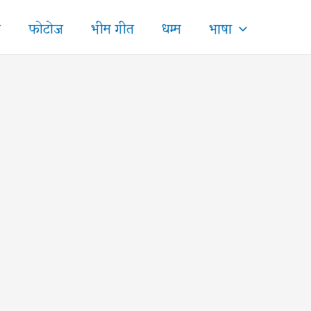
ज
फोटोज
भीम गीत
धम्म
भाषा