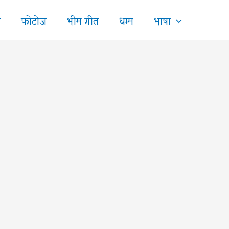
ज
फोटोज
भीम गीत
धम्म
भाषा