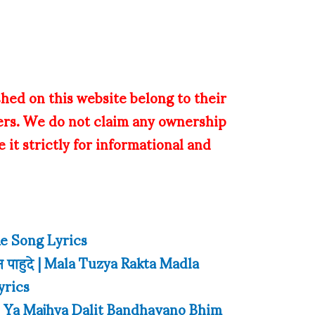
shed on this website belong to their
ers. We do not claim any ownership
 it strictly for informational and
 Re Song Lyrics
भीम पाहुदे | Mala Tuzya Rakta Madla
yrics
ानो | Ya Majhya Dalit Bandhavano Bhim