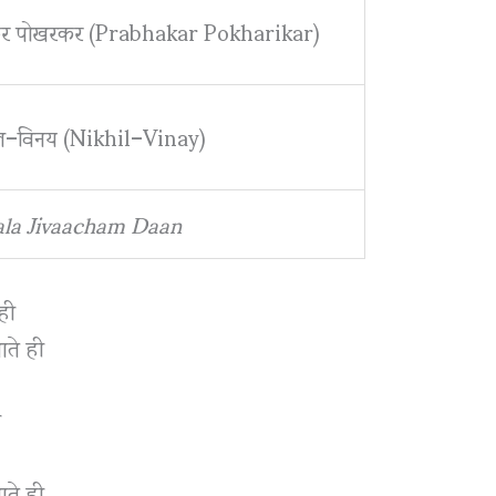
ाकर पोखरकर (Prabhakar Pokharikar)
ल–विनय (Nikhil–Vinay)
ala Jivaacham Daan
ही
ाते ही
ी
ाते ही