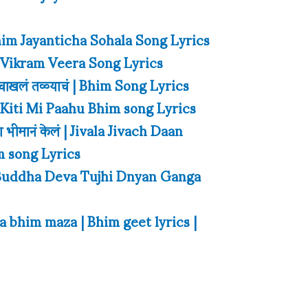
Bhim Jayanticha Sohala Song Lyrics
him Vikram Veera Song Lyrics
ाणी चाखलं तळ्याचं | Bhim Song Lyrics
at Kiti Mi Paahu Bhim song Lyrics
ा भीमानं केलं | Jivala Jivach Daan
 song Lyrics
गंगा | Buddha Deva Tujhi Dnyan Ganga
ra bhim maza | Bhim geet lyrics |