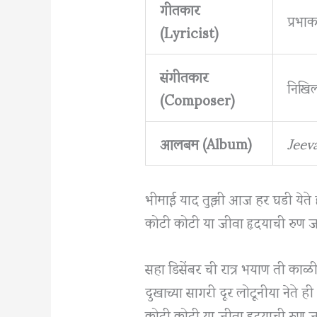
गीतकार
प्रभ
(Lyricist)
संगीतकार
निखि
(Composer)
आलबम (Album)
Jeev
भीमाई याद तुझी आज हर घडी येते 
कोटी कोटी या जीवा हृदयाची रुण ज
सहा डिसेंबर ची रात्र भयाण ती काळ
दुखाच्या सागरी दूर लोटूनीया नेते ही
कोटी कोटी या जीवा हृदयाची रुण ज