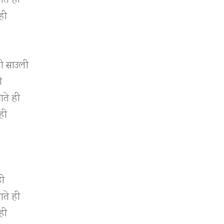
ही
ची साउली
ी
ाते ही
ही
ही
ाते ही
ही