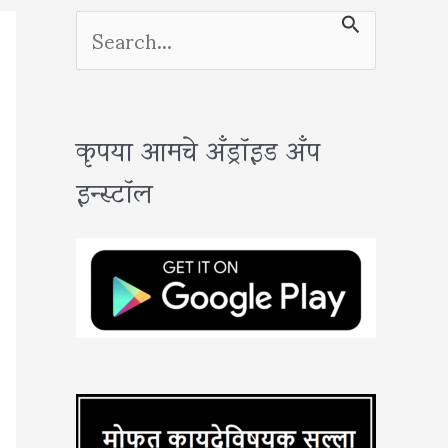
S
e
a
कृपया आमचे अँड्रॉइड अँप
r
इन्स्टॉल
c
h
f
o
r
: