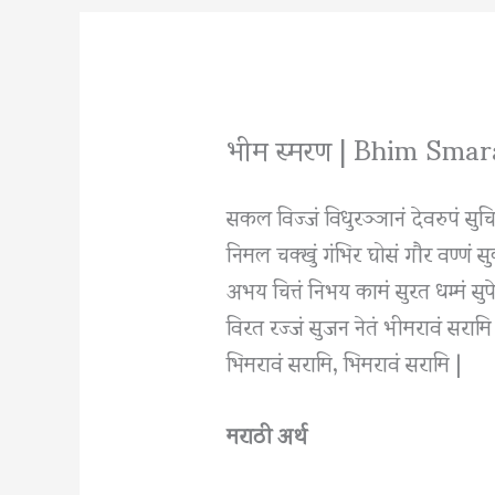
भीम स्मरण | Bhim Sma
सकल विज्जं विधुर‌‌‍‌ञ्ञानं देवरुपं सुचिव
निमल चक्खुं गंभिर घोसं गौर वण्णं सु
अभय चित्तं निभय कामं सुरत धम्मं सुपे
विरत रज्जं सुजन नेतं भीमरावं सरामि
भिमरावं सरामि, भिमरावं सरामि |
मराठी अर्थ