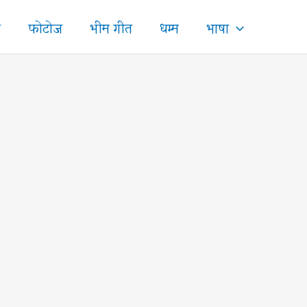
ज
फोटोज
भीम गीत
धम्म
भाषा