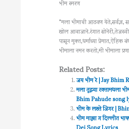
भीम स्मरण
“मला भीमाची आठवण येते,सर्वज्ञ, सर्
खोल आवाजाने.रंगात सोनेरी,तेजस्वी
पासून मुक्त,धर्माच्या प्रेमात,ऐहिक
भीमाला नमन करतो,मी भीमाला प्रण
Related Posts:
जय भीम रे | Jay Bhim
मला तुझ्या रक्तामधला 
Bhim Pahude song l
भीम के लख्ते जिगर | B
भीम माझा ग दिल्लीत भ
Dei Song Lyrics