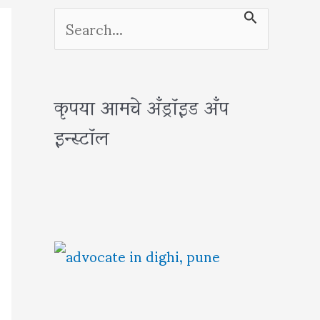
S
e
a
कृपया आमचे अँड्रॉइड अँप
r
इन्स्टॉल
c
h
f
o
r
: