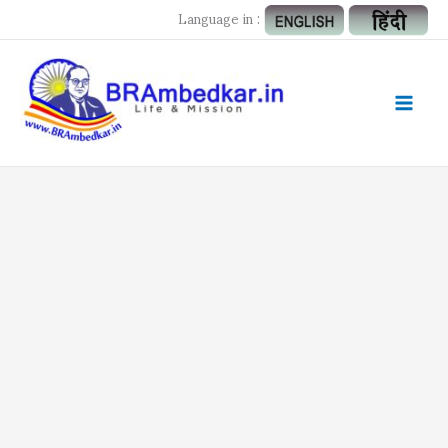
Skip
Language in :
to
content
Mai
Men