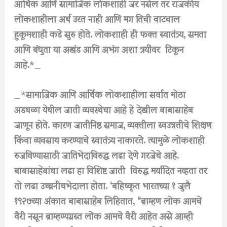
आर्थिक आणि सामाजिक लोकशाही जर नसेल तर राजकीय
लोकशाहीला अर्थ उरत नाही आणि मग तिची वाटचाल
हुकूमशाही कडे सुरु होते. लोकशाही ही फक्त स्वातंत्र्य, समता
आणि बंधुता या अखंड आणि अभंग अशा त्रयींवर टिकून
आहे.
*_
_*
सामाजिक आणि आर्थिक लोकशाहीला सर्वात मोठा
अडथळा येथील जाती व्यवस्थेचा आहे हे देखील बाबासाहेब
जाणून होते. कारण जातीनिष्ठ समाज, व्यक्तीला स्वउन्नतीचे शिक्षण
किंवा व्यवसाय करण्याचे स्वातंत्र्य नाकारते. त्यामुळे लोकशाही
रुजविण्यासाठी जातिभेदाविरुद्ध लढा देणे गरजेचे आहे.
बाबासाहेबांचा लढा हा विशिष्ट जाती विरुद्ध मर्यादित नव्हता तर
तो लढा उच्चनीचभेदाला होता. ‘बहिष्कृत भारतच्या १ जुलै
१९२७च्या अंकात बाबासाहेब लिहितात, “ब्राम्हण लोक आमचे
वैरी नसून ब्राम्हण्यग्रस्त लोक आमचे वैरी आहेत असे आम्ही