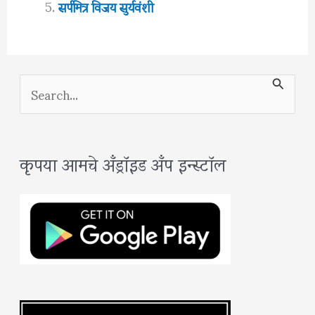
सर्पमित्र विजय सुर्यवंशी
S
e
a
कृपया आमचे अँड्रॉइड अँप इन्स्टॉल
r
c
h
f
o
r
: