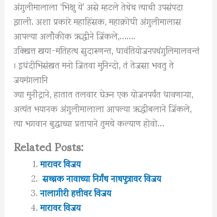
अंगुलीमालाला ‘भिक्षु ये’ असे म्हटले तेथेच त्याची उपसंपदा
झाली. अशा प्रकारे महाहिंसक, महाक्रोधी अंगुलीमालास
आपल्या अलौकीक ॠद्धीने जिंकले,…….
उक्खित्त खग्ग-मतिहत्थ सुदारूणन्त, धावंतियोजनपथंगुलिमालवन्तं
। इधंदीभिसंखत मनो जितवा मुनिन्दो, तं तेजसा भवतु ते
जयमंगलानि
ज्या मुनींद्राने, हातात तलवार घेऊन एक योजनपर्यंत धावणाऱ्या,
अत्यंत भयानक अंगुलीमालाला आपल्या ॠद्धीबलाने जिंकले,
त्या भगवान बुद्धाच्या प्रतापाने तुमचे कल्याण होवो…
Related Posts:
मारावर विजय
सच्चक नावाच्या निर्गंथ नाथपुत्रावर विजय
नालागीरी हत्तीवर विजय
मारावर विजय