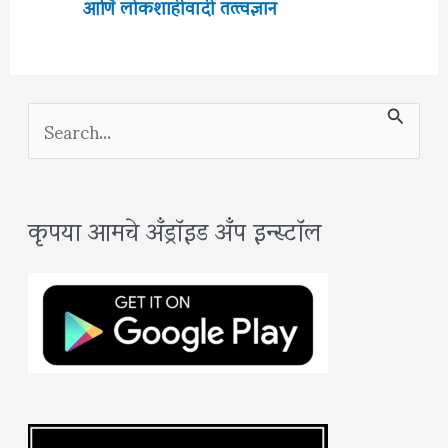
आणि लोकशाहीवादी तत्त्वज्ञान
S
e
a
कृपया आमचे अँड्रॉइड अँप इन्स्टॉल
r
c
h
f
o
r
: