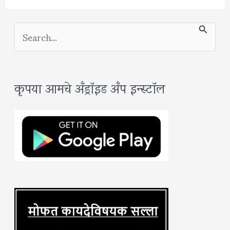
S
e
a
कृपया आमचे अँड्रॉइड अँप इन्स्टॉल
r
c
h
f
o
r
: