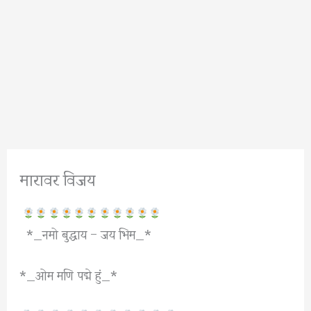
मारावर विजय
*_नमो बुद्धाय – जय भिम_*
*_ओम मणि पद्मे हुं_*