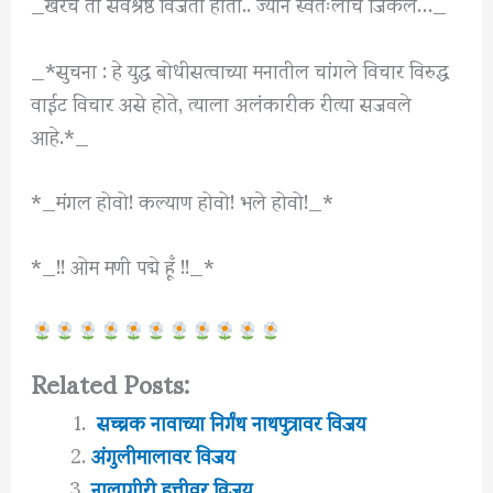
_खरच तो सर्वश्रेष्ठ विजेता होता.. ज्याने स्वतःलाच जिंकले…_
_*सुचना : हे युद्ध बोधीसत्वाच्या मनातील चांगले विचार विरुद्ध
वाईट विचार असे होते, त्याला अलंकारीक रीत्या सजवले
आहे.*_
*_मंगल होवो! कल्याण होवो! भले होवो!_*
*_!! ओम मणी पद्मे हूँ !!_*
Related Posts:
सच्चक नावाच्या निर्गंथ नाथपुत्रावर विजय
अंगुलीमालावर विजय
नालागीरी हत्तीवर विजय