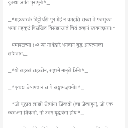
दुक्खा जाति पुनप्पुनं।*_
_*गहकारकं दिट्टोऽसि पुन गेहं न काहसि सब्बा ते फासुका
भग्गा गहकूटं विसंखितं विसंखारगतं चितं तव्हानं स्वयमज्झगा।*_
_धम्मपदाच्या १०३ ऱ्या गाथेद्वारे भगवान बुद्ध आपल्याला
सांगतात,_
_*यो सहस्सं सहस्सेन, सङ्गामे मानुसे जिने।*_
_*एकञ्च जेय्यमत्तानं स वे सङ्गामजुत्तमो॥*_
_*जो युद्धात लाखो जेत्यांना जिंकतो (त्या जेत्याहुन), जो एक
स्वतःला जिंकतो, तो उत्तम युद्धजेता होय.*_