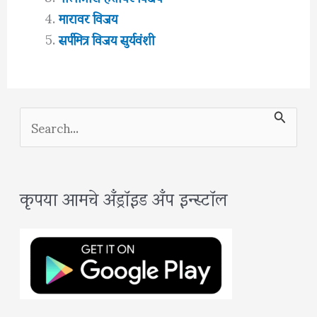
मारावर विजय
सर्पमित्र विजय सुर्यवंशी
S
e
a
कृपया आमचे अँड्रॉइड अँप इन्स्टॉल
r
c
h
f
o