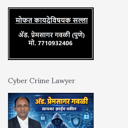
r
:
Cyber Crime Lawyer