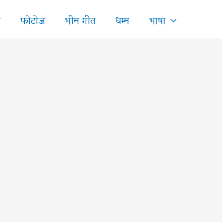
ज
फोटोज
भीम गीत
धम्म
भाषा