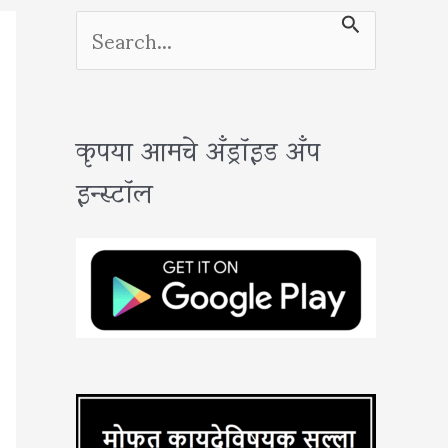
S
e
a
कृपया आमचे अँड्रॉइड अँप
r
इन्स्टॉल
c
h
f
o
r
: