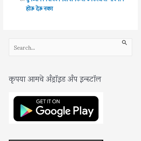
होऊ देऊ नका
S
e
a
कृपया आमचे अँड्रॉइड अँप इन्स्टॉल
r
c
h
f
o
r