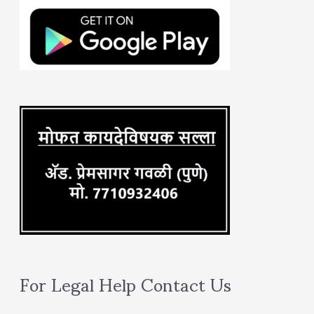
h
f
o
r
:
For Legal Help Contact Us