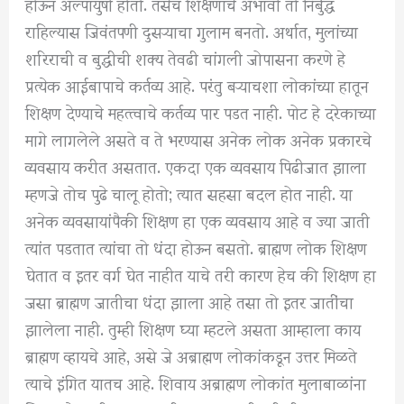
होऊन अल्पायुषी होतो. तसेच शिक्षणाचे अभावी तो निर्बुद्ध
राहिल्यास जिवंतपणी दुसऱ्याचा गुलाम बनतो. अर्थात, मुलांच्या
शरिराची व बुद्धीची शक्य तेवढी चांगली जोपासना करणे हे
प्रत्येक आईबापाचे कर्तव्य आहे. परंतु बऱ्याचशा लोकांच्या हातून
शिक्षण देण्याचे महत्त्वाचे कर्तव्य पार पडत नाही. पोट हे दरेकाच्या
मागे लागलेले असते व ते भरण्यास अनेक लोक अनेक प्रकारचे
व्यवसाय करीत असतात. एकदा एक व्यवसाय पिढीजात झाला
म्हणजे तोच पुढे चालू होतो; त्यात सहसा बदल होत नाही. या
अनेक व्यवसायांपैकी शिक्षण हा एक व्यवसाय आहे व ज्या जाती
त्यांत पडतात त्यांचा तो धंदा होऊन बसतो. ब्राह्मण लोक शिक्षण
घेतात व इतर वर्ग घेत नाहीत याचे तरी कारण हेच की शिक्षण हा
जसा ब्राह्मण जातीचा धंदा झाला आहे तसा तो इतर जातींचा
झालेला नाही. तुम्ही शिक्षण घ्या म्हटले असता आम्हाला काय
ब्राह्मण व्हायचे आहे, असे जे अब्राह्मण लोकांकडून उत्तर मिळते
त्याचे इंगित यातच आहे. शिवाय अब्राह्मण लोकांत मुलाबाळांना