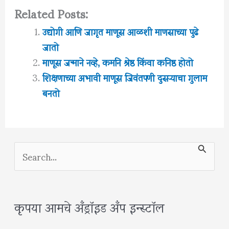
Related Posts:
उद्योगी आणि जागृत माणूस आळशी माणसाच्या पुढे
जातो
माणूस जन्माने नव्हे, कमनि श्रेष्ठ किंवा कनिष्ठ होतो
शिक्षणाच्या अभावी माणूस जिवंतपणी दुसऱ्याचा गुलाम
बनतो
S
e
a
कृपया आमचे अँड्रॉइड अँप इन्स्टॉल
r
c