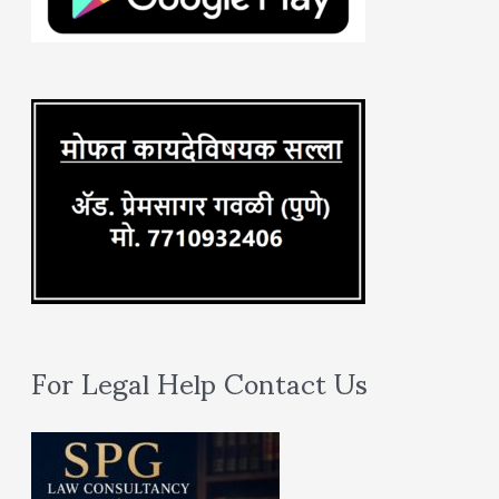
o
r
:
For Legal Help Contact Us