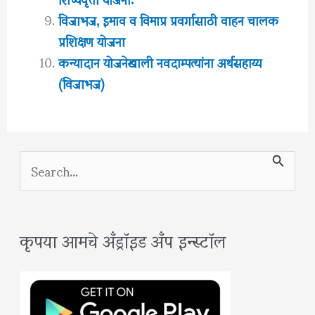
विजाभज, इमाव व विमाप्र प्रवर्गासाठी वाहन चालक
प्रशिक्षण योजना
कन्यादान योजनेखाली नवदाम्पत्यांना अर्थसहाय्य
(विजाभज)
S
e
a
कृपया आमचे अँड्रॉइड अँप इन्स्टॉल
r
c
h
f