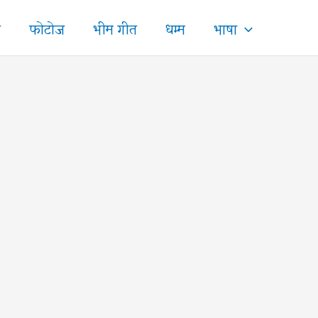
ज
फोटोज
भीम गीत
धम्म
भाषा