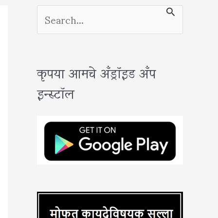
S
e
a
कृपया आमचे अँड्रॉइड अँप
r
इन्स्टॉल
c
h
f
o
r
: