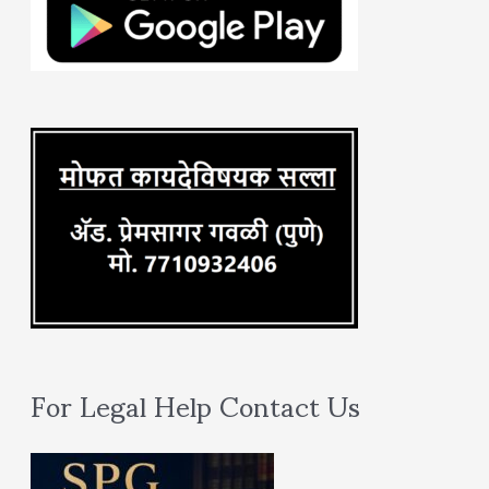
f
o
r
:
For Legal Help Contact Us