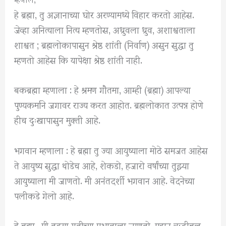
हे ब्रह्मा, तु अज्ञानाच्या घोर अरण्यामध्ये विहार करतो आहेस.
जेव्हा अनित्याला नित्य म्हणतोस, अध्रुवला ध्रुव, अशाश्वताला
शाश्वत ; ब्रह्मलोकापासुन श्रेष्ठ शांती (निर्वाण) असुन सुद्धा तु
म्हणतो आहेस कि यापेक्षा श्रेष्ठ शांती नाही.
बकब्रह्मा म्हणाला : हे श्रमण गौतमा, आम्ही (ब्रह्मा) आपल्या
पुण्यकर्माने जगावर राज्य करत आहोत. ब्रह्मलोकात उत्पन्न होणे
हीच दुःखापासुन मुक्ती आहे.
भगवान म्हणाला : हे ब्रह्मा तु ज्या आयुष्याला मोठे समजत आहेस
ते आयुष्य सुद्धा थोडेच आहे, शेकडो, हजारो वर्षांच्या तुझ्या
आयुष्याला मी जाणतो. मी अनंतदर्शी भगवान आहे. वेदनेच्या
पलीकडे गेलो आहे.
हे ब्रह्मा.. मी तुझ्या गतीच्या प्रभावाला जाणतो, महान ऋद्धीबल