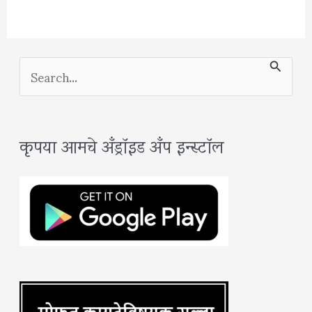
S
e
a
कृपया आमचे अँड्रॉइड अँप इन्स्टॉल
r
c
h
f
o
r
: