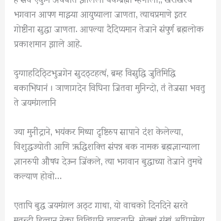
भगवान आपण माझ्या आयुष्याला जाणता, त्याचप्रमाणे इतर
गोष्टींना सुद्धा जाणता. आपल्या दैदिप्यमान तेजाने संपुर्ण ब्रह्मलोक
प्रकाशमान झाले आहे.
दुग्गाहदिठ्टिभुजगेन सुदठ्टहत्थं, ब्रम्ह विसुद्धि जुतिमिद्धि
बकाभिधानं । ञाणागदेन विधिना जितवा मुनिन्दो, तं तेजसा भवतु
ते जयमंगलानि
ज्या मुनींद्राने, भयंकर मिथ्या दृष्टिरुप सापाने दंश केलेल्या,
विशुद्धज्योती आणि ॠद्धिशक्ति संपन्न बक नामक ब्रह्मज्ञान्याला
ज्ञानरुपी औषध देऊन जिंकले, त्या भगवान बुद्धाच्या तेजाने तुमचे
कल्याण होवो…
एतापि बुद्ध जयमंगल अठ्ट गाथा, यो वाचको दिनदिने सरते
मतन्दी हित्वान नेका विविधानि चुपद्दवानि, मोक्खं सुंखं अधिगमेय्य