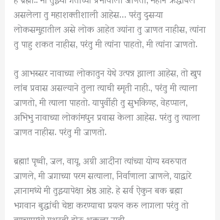
असलेला तु महाशक्तीशाली आहेस… परंतु दुसऱ्या
लोकसमुहातील असे लोक आहेत ज्यांना तु जाणत नाहीस, त्यांना
तु पाहु शकत नाहीस, परंतु मी त्यांना पाहतो, मी त्यांना जाणतो.
तु आभस्सर नावाच्या लोकातुन येथे उत्पन्न झाला आहेस, तो खुप
लांब प्रवास असल्याने तुला त्याची स्मृती नाही., परंतु मी त्याला
जाणतो, मी त्याला पाहतो. यापुर्वीही तु सुभकिण्ह, वेहप्पाल,
अभिभु नावाच्या लोकांमधुन प्रवास केला आहेस. परंतु तु त्याला
जाणत नाहीस. परंतु मी जाणतो.
ब्रह्मा! पृथ्वी, जल, वायू, अग्नी आदींना त्यांच्या योग्य स्वरुपात
जाणले, मी जगाच्या परम सत्याला, निर्वाणाला जाणले, याद्वारे
ज्ञानामध्ये मी तुझ्यापेक्षा श्रेष्ठ आहे. हे सर्व ऐकुन बक ब्रह्मा
भगवान बुद्धांची चेष्टा करण्याचा प्रयत्न करु लागला परंतु तो
त्याच्यामध्ये यशस्वी होऊ शकला नाही.