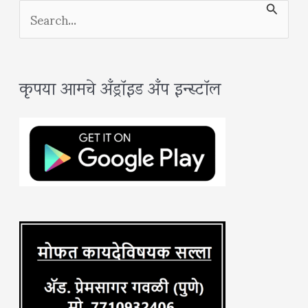
S
e
a
कृपया आमचे अँड्रॉइड अँप इन्स्टॉल
r
c
h
f
o
r
: