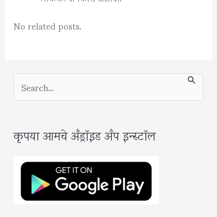
No related posts.
S
e
a
कृपया आमचे अँड्रॉइड अँप इन्स्टॉल
r
c
h
f
o