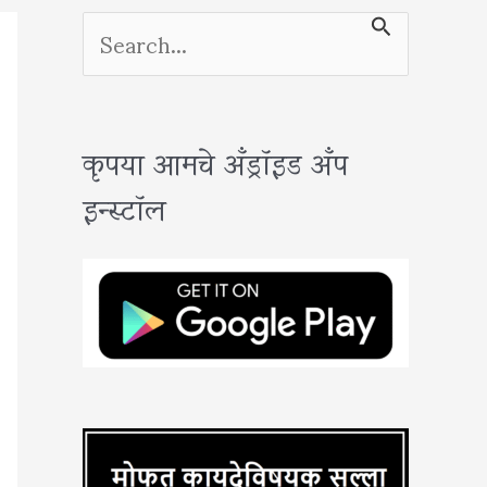
S
e
a
कृपया आमचे अँड्रॉइड अँप
r
इन्स्टॉल
c
h
f
o
r
: