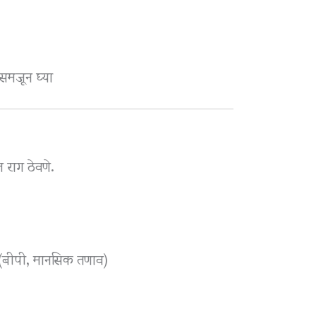
मजून घ्या
त राग ठेवणे.
(बीपी, मानसिक तणाव)