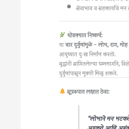
सेवाभाव व सहकार्याचे मन
थोडक्यात निष्कर्ष:
या
चार दुर्गुणांमुळे
–
लोभ, राग, मो
आयुष्यात दुःख निर्माण करतो.
बुद्धांनी सांगितलेल्या धम्ममार्गाने, व
दुर्गुणांपासून मुक्ती मिळू शकते.
सूत्ररूपात लक्षात ठेवा:
“लोभाने मन भटकते
अडकते आणि अहंकार