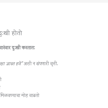
र दु:खी होतो
ा वारंवार दु:खी करतात:
क्षा जास्त हवे”
अशी न संपणारी वृत्ती.
ी
ो
ी मिळवण्याचा मोह वाढतो