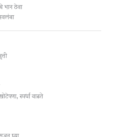
चे भान ठेवा
) अवलंबा
त्ती
ी
टेपणा, स्पर्धा वाढते
मजून घ्या