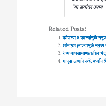
“या सर्वांवर उपाय
Related Posts:
कोणत्या ४ कारणांमुळे मनुष
शीलभ्रष्ट झाल्यामुळे मनुष
धम्म माणसामाणसातील भेदभ
माणूस जन्माने नव्हे, कमनि श्र