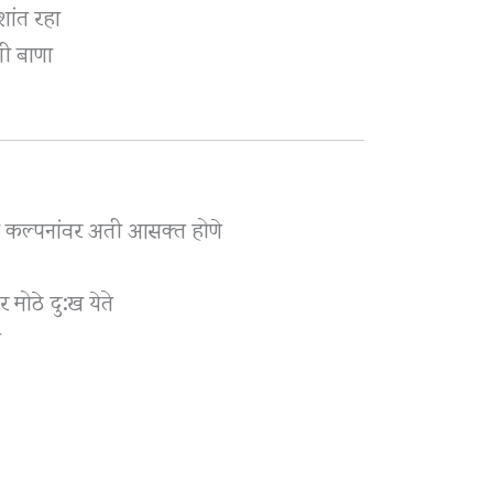
 शांत रहा
ी बाणा
ंवा कल्पनांवर अती आसक्त होणे
र मोठे दु:ख येते
े