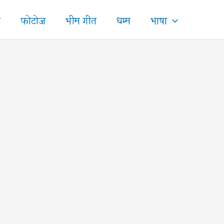
ज
फोटोज
भीम गीत
धम्म
भाषा