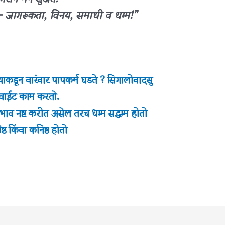
 – जागरूकता, विनय, समाधी व धम्म!”
्याकडून वारंवार पापकर्म घडते ? सिगालोवादसु
्य वाईट काम करतो.
ाव नष्ट करीत असेल तरच धम्म सद्धम्म होतो
ेष्ठ किंवा कनिष्ठ होतो