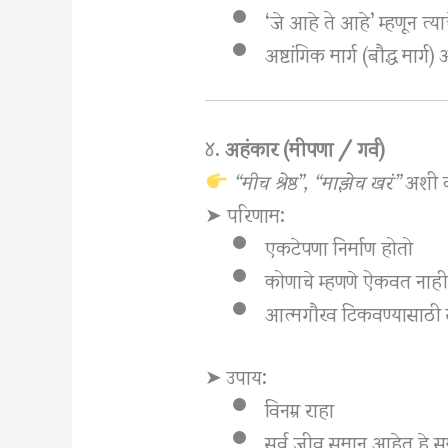
‘जे आहे ते आहे’ म्हणून त्या
अष्टांगिक मार्ग (बौद्ध मार्ग
४.
अहंकार (मीपणा / गर्व)
“मीच श्रेष्ठ”, “माझेच खरं”
अशी वृ
➤ परिणाम:
एकटेपणा निर्माण होतो
कोणाचे म्हणणे ऐकवत नाह
आत्मगौरव टिकवण्यासाठी खो
➤ उपाय:
विनम्र राहा
सर्व जीव समान आहेत हे स