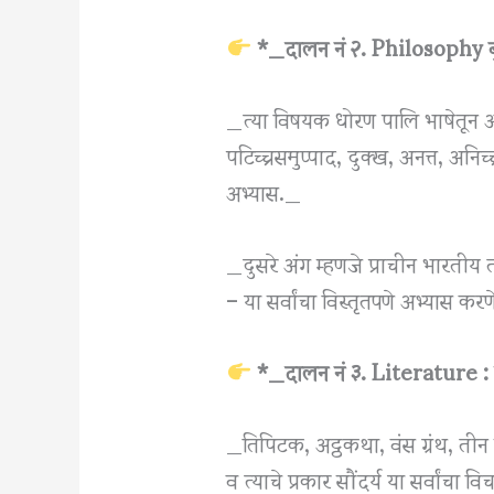
*_दालन नं २. Philosophy बुद्
_त्या विषयक धोरण पालि भाषेतून अ
पटिच्चसमुप्पाद, दुक्ख, अनत्त, अनिच्
अभ्यास._
_दुसरे अंग म्हणजे प्राचीन भारतीय 
– या सर्वांचा विस्तृतपणे अभ्यास कर
*_दालन नं ३. Literature : प
_तिपिटक, अट्ठकथा, वंस ग्रंथ, तीन 
व त्याचे प्रकार सौंदर्य या सर्वांचा 