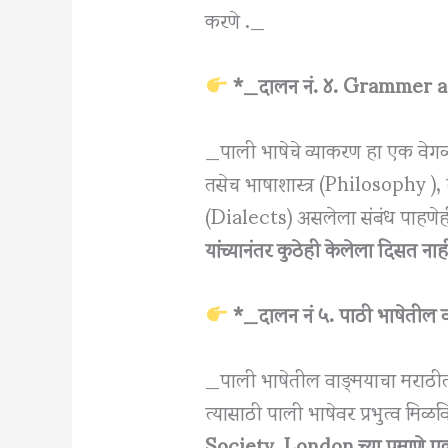
करणे ._
*_दालन नं. ४. Grammer an
_पाली भाषेचे व्याकरण हा एक वे
तसेच भाषाशास्त्र (Philosophy ), 
(Dialects) असलेला संबंध पाहणेह
यांच्यानंतर कुठेही केलेला दिसत नाह
*_दालन नं ५. पाठी भाषेतील 
_पाली भाषेतील वाङ्‌मयाचा मराठ
त्यासाठी पाली भाषेवर प्रभुत्व मिळ
Society, London च्या प्रमाणे एक 