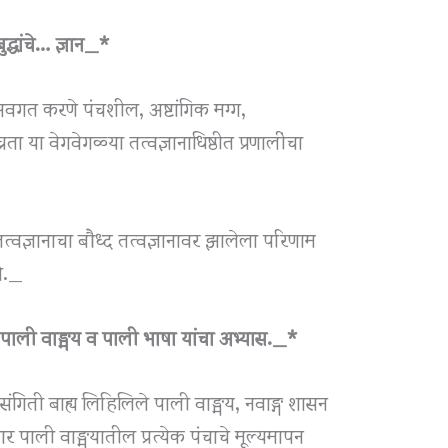
धांचे… ज्ञान_*
वगत करणे पंचशील, अष्टांगिक मग्ग,
चता या वेगवेगळ्या तत्वज्ञानाधिष्ठीत प्रणालींचा
तत्वज्ञानाचा बौध्द तत्वज्ञानावर झालेला परिणाम
णे._
ाली वाङ्मय व पाली भाषा यांचा अभ्यास._*
संगिती बाह्य लिहिलिले पाली वाङ्मय, नवाङ्ग शासन
विचार पाली वाङ्मयातील प्रत्येक पंचाचे मूल्यमापन