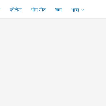
ज
फोटोज
भीम गीत
धम्म
भाषा