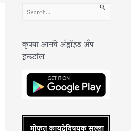
S
e
a
कृपया आमचे अँड्रॉइड अँप
r
इन्स्टॉल
c
h
f
o
r
: