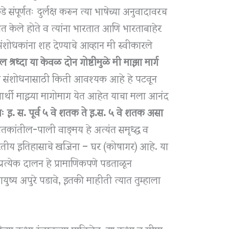
पूर्णतः दुर्लक्ष करून त्या भाषेच्या अनुवादावरच
त केले होते व त्यांना भारतात आणि भारताबाहेर
शोधकांना शह देण्याचे आव्हान मी स्वीकारले
ील श्रध्दा या केवळ दोन गोष्टींमुळे मी माझा मार्ग
ा संशोधनासाठी किती आवश्यक आहे हे पटवून
द्यार्थी माझ्या मागोमाग येत आहेत याचा मला आनंद
 इ. स. पूर्व ५ वे शतक ते इ.स. ५ वे शतक असा
तकांतील-पाली वाङ्‌मय हे अत्यंत समृध्द्ध व
भारतीय इतिहासाचे खजिना – घर (कोषागर) आहे. या
रत्येक दालन हे प्रामाणिकपणे पडताळून
युष्य अपुरे पडावे, इतकी माहीती त्यात तुम्हाला