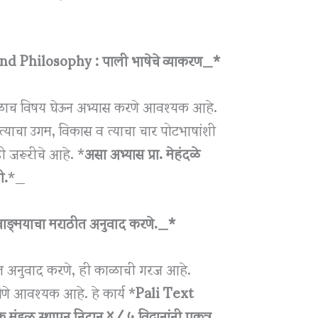
d Philosophy : पाली भाषेचे व्याकरण_*
गळाच विषय घेऊन अभ्यास करणे आवश्यक आहे.
त्याचा उगम, विकास व त्याचा चार पोटभाषांशी
ी जरूरीचे आहे. *
असा अभ्यास प्रा. मेहंदळे
ी.
*_
वाङ्‌मयाचा मराठीत अनुवाद करणे._*
ीत अनुवाद करणे, ही काळाची गरज आहे.
विणे आवश्यक आहे. हे कार्य *
Pali Text
मंडळ स्थापून निदान ४/ ५ विद्वानांनी एकत्र